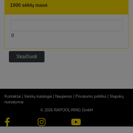
1000 sėklų masė
g
Skaičiuoti
Kontaktai |
Veislių katalogai |
Naujienos |
Privatumo politika |
Slapukų
nustatymai
© 2026 RAPOOL-RING GmbH