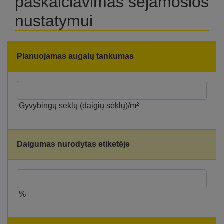
paskaičiavimas sėjamosios
nustatymui
Planuojamas augalų tankumas
Gyvybingų sėklų (daigių sėklų)/m²
Daigumas nurodytas etiketėje
%