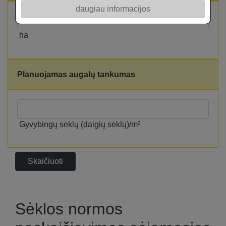
daugiau informacijos
ha
Planuojamas augalų tankumas
Gyvybingų sėklų (daigių sėklų)/m²
Skaičiuoti
Sėklos normos