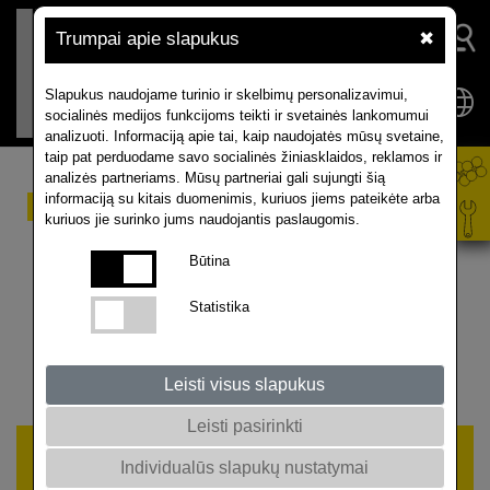
Trumpai apie slapukus
✖
Slapukus naudojame turinio ir skelbimų personalizavimui,
socialinės medijos funkcijoms teikti ir svetainės lankomumui
analizuoti. Informaciją apie tai, kaip naudojatės mūsų svetaine,
taip pat perduodame savo socialinės žiniasklaidos, reklamos ir
analizės partneriams. Mūsų partneriai gali sujungti šią
RAPOOL sėklų kiekio
informaciją su kitais duomenimis, kuriuos jiems pateikėte arba
kuriuos jie surinko jums naudojantis paslaugomis.
skaičiuoklės
Būtina
Statistika
Sėklų poreikio
paskaičiavimas
Leisti visus slapukus
Leisti pasirinkti
Planuojamas pasėlio plotas
Individualūs slapukų nustatymai