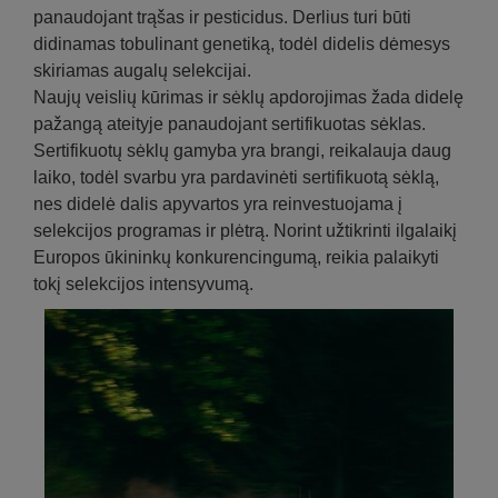
panaudojant trąšas ir pesticidus. Derlius turi būti
didinamas tobulinant genetiką, todėl didelis dėmesys
skiriamas augalų selekcijai.
Naujų veislių kūrimas ir sėklų apdorojimas žada didelę
pažangą ateityje panaudojant sertifikuotas sėklas.
Sertifikuotų sėklų gamyba yra brangi, reikalauja daug
laiko, todėl svarbu yra pardavinėti sertifikuotą sėklą,
nes didelė dalis apyvartos yra reinvestuojama į
selekcijos programas ir plėtrą. Norint užtikrinti ilgalaikį
Europos ūkininkų konkurencingumą, reikia palaikyti
tokį selekcijos intensyvumą.