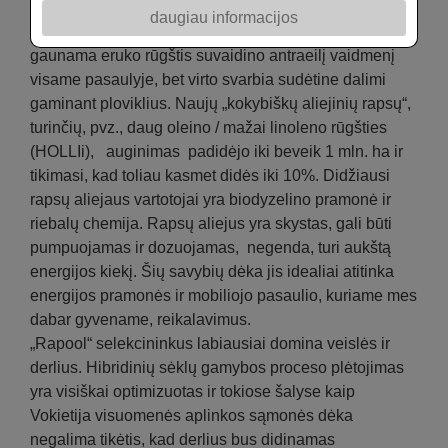
„0“ ar net „00“ aliejinių rapsų korekcija leidžia naudoti
daugiau informacijos
rapsų aliejų ir miltus įvairiems tikslams. Iš rapsų
gaunama eruko rūgštis suvaidino antraeilį vaidmenį
visame pasaulyje, bet virto svarbia sudėtine dalimi
gaminant ploviklius. Naujų „kokybiškų aliejinių rapsų“,
turinčių, pvz., daug oleino / mažai linoleno rūgšties
(HOLLIi), auginimas padidėjo iki beveik 1 mln. ha ir
tikimasi, kad toliau kasmet didės iki 10%. Didžiausi
rapsų aliejaus vartotojai yra biodyzelino pramonė ir
riebalų chemija. Rapsų aliejus yra skystas, gali būti
pumpuojamas ir dozuojamas, negenda, turi aukštą
energijos kiekį. Šių savybių dėka jis idealiai atitinka
energijos pramonės ir mobiliojo pasaulio, kuriame mes
dabar gyvename, reikalavimus.
„Rapool“ selekcininkus labiausiai domina veislės ir
derlius. Hibridinių sėklų gamybos proceso plėtojimas
yra visiškai optimizuotas ir tokiose šalyse kaip
Vokietija visuomenės aplinkos sąmonės dėka
negalima tikėtis, kad derlius bus didinamas