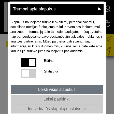
Trumpai apie slapukus
✖
Slapukus naudojame turinio ir skelbimų personalizavimui,
socialinės medijos funkcijoms teikti ir svetainės lankomumui
analizuoti. Informaciją apie tai, kaip naudojatės mūsų svetaine,
taip pat perduodame savo socialinės žiniasklaidos, reklamos ir
analizės partneriams. Mūsų partneriai gali sujungti šią
Selekcijos pažanga
informaciją su kitais duomenimis, kuriuos jiems pateikėte arba
kuriuos jie surinko jums naudojantis paslaugomis.
aiškėja
Būtina
„Rapool“ partneriai, užsiimantys aliejinių rapsų
Statistika
selekcija, orientuojasi į šiuos tris tikslus: derlių, kokybę
ir atsparumą. Nėra kitos augalų rūšies, kurios derliaus
ir kokybės selekcija būtų sėkmingesnė nei aliejinių
Leisti visus slapukus
rapsų.
Rapsų selekcija turi senas tradicijas, kurios
Leisti pasirinkti
aliejinių rapsų augalus pavertė svarbia žemės ūkio
Individualūs slapukų nustatymai
kultūra.