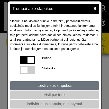
Trumpai apie slapukus
✖
Slapukus naudojame turinio ir skelbimų personalizavimui,
socialinės medijos funkcijoms teikti ir svetainės lankomumui
analizuoti. Informaciją apie tai, kaip naudojatės mūsų svetaine,
taip pat perduodame savo socialinės žiniasklaidos, reklamos ir
analizės partneriams. Mūsų partneriai gali sujungti šią
Sudėtingos rinkos
informaciją su kitais duomenimis, kuriuos jiems pateikėte arba
kuriuos jie surinko jums naudojantis paslaugomis.
sąlygos
Būtina
„ISTA Mielke GmbH“ teigia, kad 2023/2024 m.
Statistika
pasaulinės rapsų rinkos kainų kryptis lems Šiaurės
Amerikos ir Australijos oro sąlygos. ES-27 šalyse
ankstyvojo derliaus nuėmimo rezultatai rodo skirtingas
Leisti visus slapukus
rapsų derliaus tendencijas. Rumunijoje derlius
nuimamas puikiai, o Prancūzijoje ir Vokietijoje
Leisti pasirinkti
rezultatai nuvylė. Šiuo metu tikimasi, kad 2023/24 m.
Individualūs slapukų nustatymai
liepos/birželio mėn. jų rapsų eksportas padidės iki 0,8