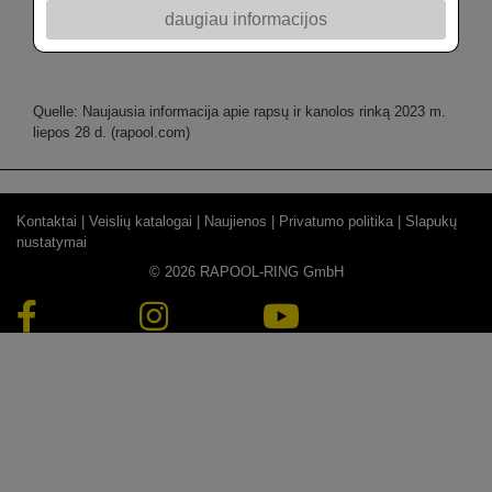
mln. t (palyginti su 0,57 mln. t 2022/23 m.), o importas
daugiau informacijos
šį sezoną greičiausiai išliks aukštas – 5,6–5,7 mln. t.
Quelle: Naujausia informacija apie rapsų ir kanolos rinką 2023 m.
liepos 28 d. (rapool.com)
Kontaktai |
Veislių katalogai |
Naujienos |
Privatumo politika |
Slapukų
nustatymai
© 2026 RAPOOL-RING GmbH