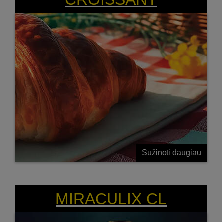
Sužinoti daugiau
MAGIŠKAS SPRENDIMAS „CLEARFIELD“
VEISLES AUGINANTIEMS ŪKININKAMS
MIRACULIX CL