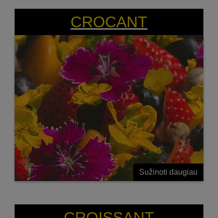
ŠAKNIES GUMBU
CROCANT
Sužinoti daugiau
PILNAS ATSPARUMO LIGOMS SAVYBIŲ
PAKETAS
CROISSANT