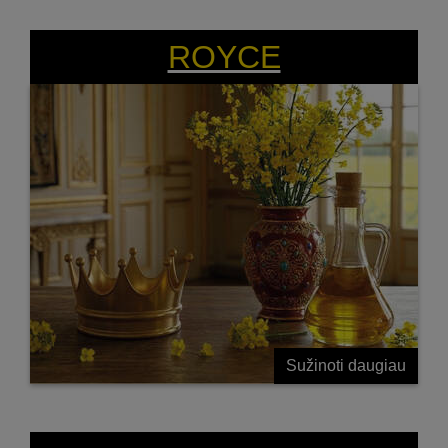
ĮKVEPIA ŪKININKAUTI
ROYCE
Sužinoti daugiau
JUNGTINĖS GENETIKOS PERGALĖ