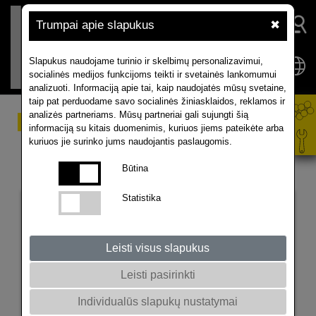
Trumpai apie slapukus
✖
Slapukus naudojame turinio ir skelbimų personalizavimui,
socialinės medijos funkcijoms teikti ir svetainės lankomumui
analizuoti. Informaciją apie tai, kaip naudojatės mūsų svetaine,
taip pat perduodame savo socialinės žiniasklaidos, reklamos ir
analizės partneriams. Mūsų partneriai gali sujungti šią
Žieminiai rapsai
informaciją su kitais duomenimis, kuriuos jiems pateikėte arba
TVIRTA LAUKE, STIPRI DERLIUJE
kuriuos jie surinko jums naudojantis paslaugomis.
NEBRASKA
Būtina
Statistika
Leisti visus slapukus
Leisti pasirinkti
Individualūs slapukų nustatymai