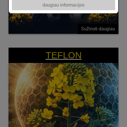
daugiau informacijos
Sužinoti daugiau
SUKURTA ATLAIKYTI IŠŠŪKIUS!
TEFLON