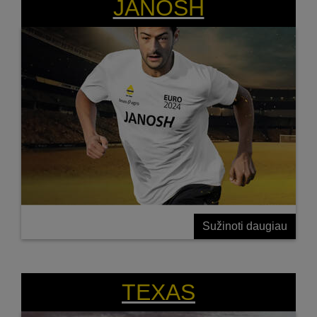
JANOSH
Sužinoti daugiau
STABILAUS DERLIAUS PASLAPTIS – SVEIKAS
STIEBAS!
TEXAS