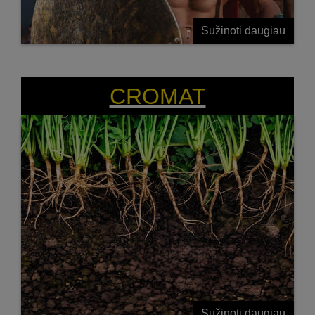
Sužinoti daugiau
ATSPARUMAS BE DERLINGUMO
KOMPROMISO
CROMAT
Sužinoti daugiau