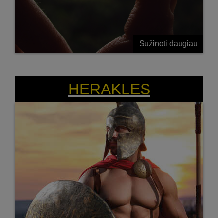
Sužinoti daugiau
ATŠIAURIOMS SĄLYGOMS TINKAMA
GYVYBINGA VEISLĖ
HERAKLES